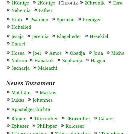
1Könige
2Könige
1Chronik
2Chronik
Esra
Nehemia
Esther
Hiob
Psalmen
Sprüche
Prediger
Hohelied
Jesaja
Jeremia
Klagelieder
Hesekiel
Daniel
Hosea
Joel
Amos
Obadja
Jona
Micha
Nahum
Habakuk
Zephanja
Haggai
Sacharja
Maleachi
Neues Testament
Matthäus
Markus
Lukas
Johannes
Apostelgeschichte
Römer
1Korinther
2Korinther
Galater
Epheser
Philipper
Kolosser
1Thessalonicher
2Thessalonicher
1Timotheus