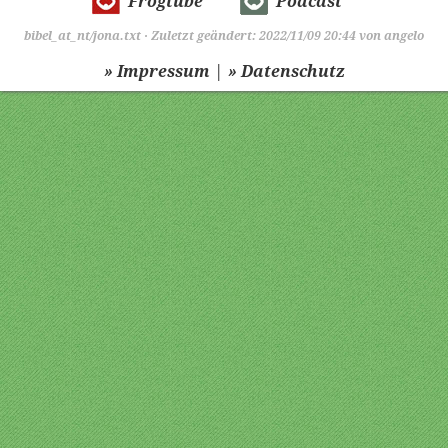
Frogtube
Podcast
bibel_at_nt/jona.txt
· Zuletzt geändert: 2022/11/09 20:44 von
angelo
|
» Impressum
» Datenschutz