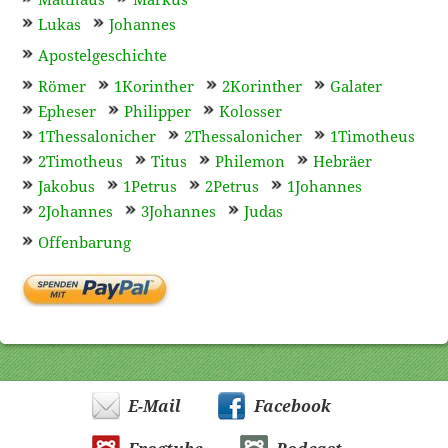
Matthäus
Markus
Lukas
Johannes
Apostelgeschichte
Römer
1Korinther
2Korinther
Galater
Epheser
Philipper
Kolosser
1Thessalonicher
2Thessalonicher
1Timotheus
2Timotheus
Titus
Philemon
Hebräer
Jakobus
1Petrus
2Petrus
1Johannes
2Johannes
3Johannes
Judas
Offenbarung
E-Mail
Facebook