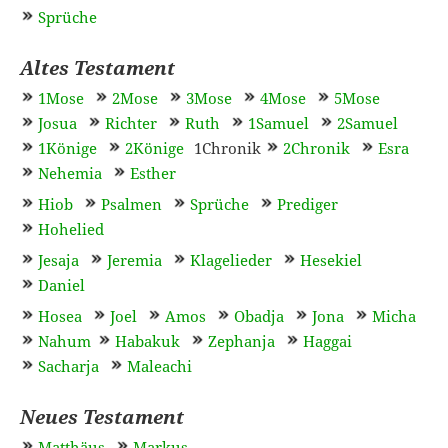
Sprüche
Altes Testament
1Mose
2Mose
3Mose
4Mose
5Mose
Josua
Richter
Ruth
1Samuel
2Samuel
1Könige
2Könige
1Chronik
2Chronik
Esra
Nehemia
Esther
Hiob
Psalmen
Sprüche
Prediger
Hohelied
Jesaja
Jeremia
Klagelieder
Hesekiel
Daniel
Hosea
Joel
Amos
Obadja
Jona
Micha
Nahum
Habakuk
Zephanja
Haggai
Sacharja
Maleachi
Neues Testament