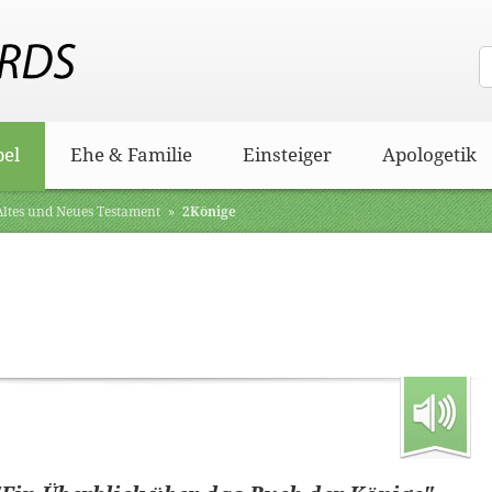
bel
Ehe & Familie
Einsteiger
Apologetik
 Altes und Neues Testament
»
2Könige