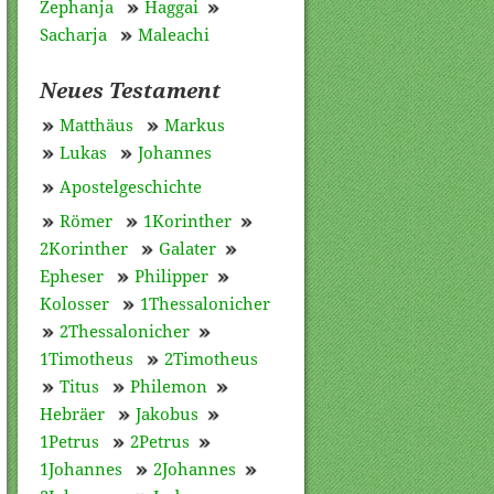
Zephanja
Haggai
Sacharja
Maleachi
Neues Testament
Matthäus
Markus
Lukas
Johannes
Apostelgeschichte
Römer
1Korinther
2Korinther
Galater
Epheser
Philipper
Kolosser
1Thessalonicher
2Thessalonicher
1Timotheus
2Timotheus
Titus
Philemon
Hebräer
Jakobus
1Petrus
2Petrus
1Johannes
2Johannes