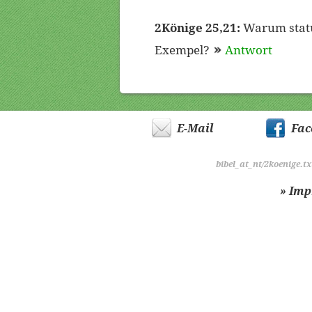
2Könige 25,21:
Warum statui
Exempel?
Antwort
E-Mail
Fac
bibel_at_nt/2koenige.tx
» Im