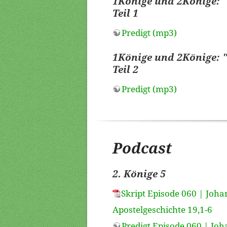
1Könige und 2Könige: "
Teil 1
Predigt (mp3)
1Könige und 2Könige: "
Teil 2
Predigt (mp3)
Podcast
2. Könige 5
Skript Episode 060 | Johan
Apostelgeschichte 19,1-6
Predigt Episode 060 | Joha