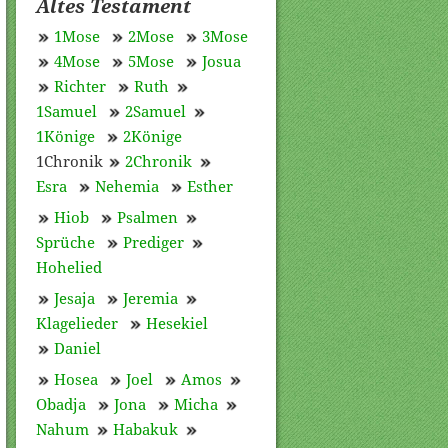
Altes Testament
1Mose
2Mose
3Mose
4Mose
5Mose
Josua
Richter
Ruth
1Samuel
2Samuel
1Könige
2Könige
1Chronik
2Chronik
Esra
Nehemia
Esther
Hiob
Psalmen
Sprüche
Prediger
Hohelied
Jesaja
Jeremia
Klagelieder
Hesekiel
Daniel
Hosea
Joel
Amos
Obadja
Jona
Micha
Nahum
Habakuk