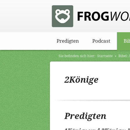
Predigten
Podcast
Bi
Sie befinden sich hier:
Startseite
»
Bibel:
2Könige
Predigten