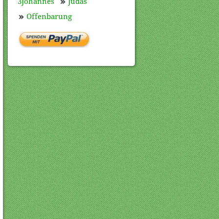
3Johannes
Judas
Offenbarung