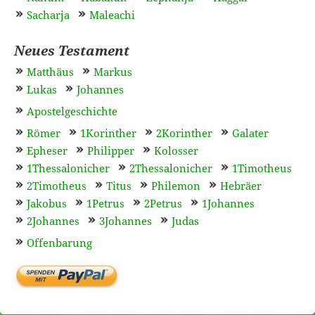
Sacharja
Maleachi
Neues Testament
Matthäus
Markus
Lukas
Johannes
Apostelgeschichte
Römer
1Korinther
2Korinther
Galater
Epheser
Philipper
Kolosser
1Thessalonicher
2Thessalonicher
1Timotheus
2Timotheus
Titus
Philemon
Hebräer
Jakobus
1Petrus
2Petrus
1Johannes
2Johannes
3Johannes
Judas
Offenbarung