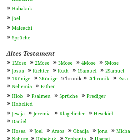
Habakuk
Joel
Maleachi
Sprüche
Altes Testament
1Mose
2Mose
3Mose
4Mose
5Mose
Josua
Richter
Ruth
1Samuel
2Samuel
1Könige
2Könige
1Chronik
2Chronik
Esra
Nehemia
Esther
Hiob
Psalmen
Sprüche
Prediger
Hohelied
Jesaja
Jeremia
Klagelieder
Hesekiel
Daniel
Hosea
Joel
Amos
Obadja
Jona
Micha
Nahum
Habakuk
Zephanja
Haggai