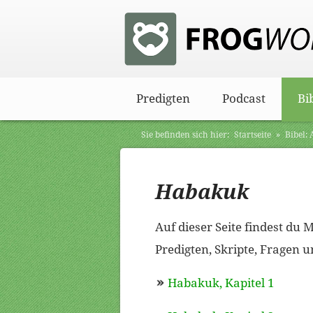
Predigten
Podcast
Bi
Sie befinden sich hier:
Startseite
»
Bibel:
Habakuk
Auf dieser Seite findest d
Predigten, Skripte, Fragen u
Habakuk, Kapitel 1