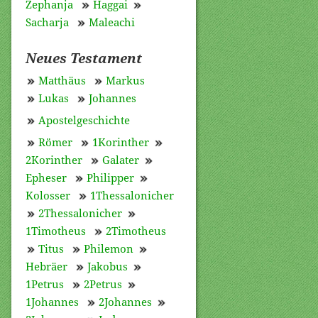
Zephanja
Haggai
Sacharja
Maleachi
Neues Testament
Matthäus
Markus
Lukas
Johannes
Apostelgeschichte
Römer
1Korinther
2Korinther
Galater
Epheser
Philipper
Kolosser
1Thessalonicher
2Thessalonicher
1Timotheus
2Timotheus
Titus
Philemon
Hebräer
Jakobus
1Petrus
2Petrus
1Johannes
2Johannes