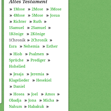
Altes Testament
1Mose
2Mose
3Mose
4Mose
5Mose
Josua
Richter
Ruth
1Samuel
2Samuel
1Könige
2Könige
1Chronik
2Chronik
Esra
Nehemia
Esther
Hiob
Psalmen
Sprüche
Prediger
Hohelied
Jesaja
Jeremia
Klagelieder
Hesekiel
Daniel
Hosea
Joel
Amos
Obadja
Jona
Micha
Nahum
Habakuk