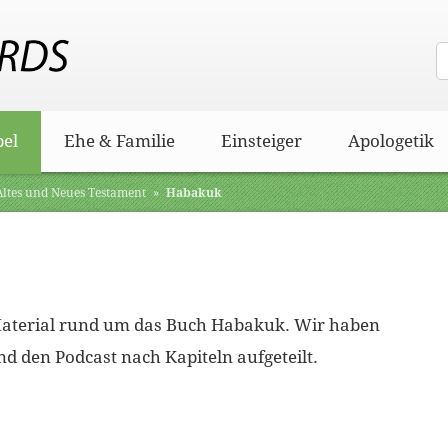
bel
Ehe & Familie
Einsteiger
Apologetik
 Altes und Neues Testament
»
Habakuk
u Material rund um das Buch Habakuk. Wir haben
nd den Podcast nach Kapiteln aufgeteilt.