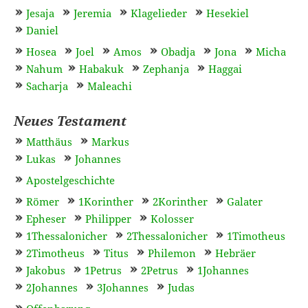
Jesaja
Jeremia
Klagelieder
Hesekiel
Daniel
Hosea
Joel
Amos
Obadja
Jona
Micha
Nahum
Habakuk
Zephanja
Haggai
Sacharja
Maleachi
Neues Testament
Matthäus
Markus
Lukas
Johannes
Apostelgeschichte
Römer
1Korinther
2Korinther
Galater
Epheser
Philipper
Kolosser
1Thessalonicher
2Thessalonicher
1Timotheus
2Timotheus
Titus
Philemon
Hebräer
Jakobus
1Petrus
2Petrus
1Johannes
2Johannes
3Johannes
Judas