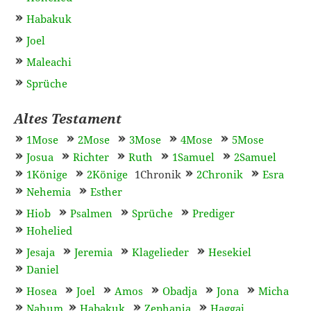
Habakuk
Joel
Maleachi
Sprüche
Altes Testament
1Mose
2Mose
3Mose
4Mose
5Mose
Josua
Richter
Ruth
1Samuel
2Samuel
1Könige
2Könige
1Chronik
2Chronik
Esra
Nehemia
Esther
Hiob
Psalmen
Sprüche
Prediger
Hohelied
Jesaja
Jeremia
Klagelieder
Hesekiel
Daniel
Hosea
Joel
Amos
Obadja
Jona
Micha
Nahum
Habakuk
Zephanja
Haggai