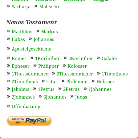
Sacharja
Maleachi
Neues Testament
Matthäus
Markus
Lukas
Johannes
Apostelgeschichte
Römer
1Korinther
2Korinther
Galater
Epheser
Philipper
Kolosser
1Thessalonicher
2Thessalonicher
1Timotheus
2Timotheus
Titus
Philemon
Hebräer
Jakobus
1Petrus
2Petrus
1Johannes
2Johannes
3Johannes
Judas
Offenbarung