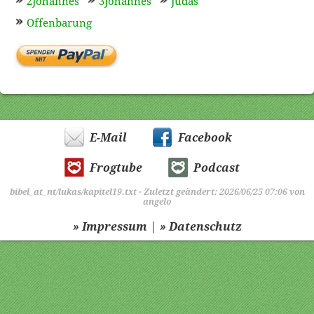
2Johannes
3Johannes
Judas
Offenbarung
E-Mail
Facebook
Frogtube
Podcast
bibel_at_nt/lukas/kapitel19.txt
· Zuletzt geändert: 2026/06/25 07:06 von
angelo
|
» Impressum
» Datenschutz