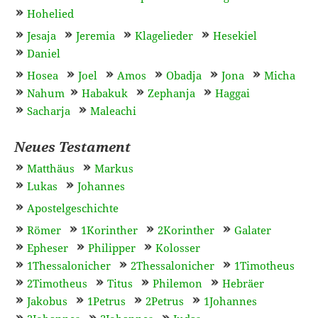
Hohelied
Jesaja
Jeremia
Klagelieder
Hesekiel
Daniel
Hosea
Joel
Amos
Obadja
Jona
Micha
Nahum
Habakuk
Zephanja
Haggai
Sacharja
Maleachi
Neues Testament
Matthäus
Markus
Lukas
Johannes
Apostelgeschichte
Römer
1Korinther
2Korinther
Galater
Epheser
Philipper
Kolosser
1Thessalonicher
2Thessalonicher
1Timotheus
2Timotheus
Titus
Philemon
Hebräer
Jakobus
1Petrus
2Petrus
1Johannes