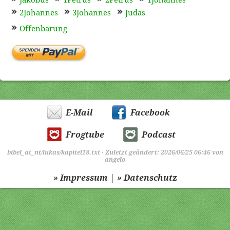
Jakobus
1Petrus
2Petrus
1Johannes
2Johannes
3Johannes
Judas
Offenbarung
E-Mail
Facebook
Frogtube
Podcast
bibel_at_nt/lukas/kapitel18.txt
· Zuletzt geändert: 2026/06/25 06:46 von
angelo
|
» Impressum
» Datenschutz