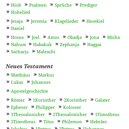
Hiob
Psalmen
Sprüche
Prediger
Hohelied
Jesaja
Jeremia
Klagelieder
Hesekiel
Daniel
Hosea
Joel
Amos
Obadja
Jona
Micha
Nahum
Habakuk
Zephanja
Haggai
Sacharja
Maleachi
Neues Testament
Matthäus
Markus
Lukas
Johannes
Apostelgeschichte
Römer
1Korinther
2Korinther
Galater
Epheser
Philipper
Kolosser
1Thessalonicher
2Thessalonicher
1Timotheus
2Timotheus
Titus
Philemon
Hebräer