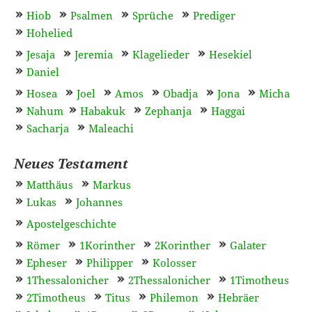
Hiob
Psalmen
Sprüche
Prediger
Hohelied
Jesaja
Jeremia
Klagelieder
Hesekiel
Daniel
Hosea
Joel
Amos
Obadja
Jona
Micha
Nahum
Habakuk
Zephanja
Haggai
Sacharja
Maleachi
Neues Testament
Matthäus
Markus
Lukas
Johannes
Apostelgeschichte
Römer
1Korinther
2Korinther
Galater
Epheser
Philipper
Kolosser
1Thessalonicher
2Thessalonicher
1Timotheus
2Timotheus
Titus
Philemon
Hebräer