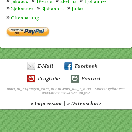
Jakobus
1Petrus
2Petrus
1Johannes
2Johannes
3Johannes
Judas
Offenbarung
E-Mail
Facebook
Frogtube
Podcast
bibel_at_nt/fragen_zum_nt/antwort_kol_2_8.txt
· Zuletzt geändert:
2023/02/12 13:54 von
angelo
|
» Impressum
» Datenschutz