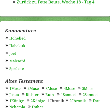
Zurück zu Fette Beute, Woche 18 - Tag 4
Kommentare
Hohelied
Habakuk
Joel
Maleachi
Sprüche
Altes Testament
1Mose
2Mose
3Mose
4Mose
5Mose
Josua
Richter
Ruth
1Samuel
2Samuel
1Könige
2Könige
1Chronik
2Chronik
Esra
Nehemia
Esther