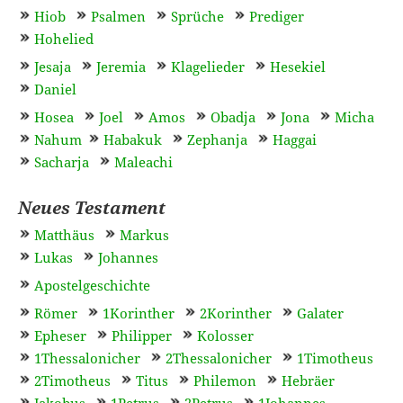
Hiob
Psalmen
Sprüche
Prediger
Hohelied
Jesaja
Jeremia
Klagelieder
Hesekiel
Daniel
Hosea
Joel
Amos
Obadja
Jona
Micha
Nahum
Habakuk
Zephanja
Haggai
Sacharja
Maleachi
Neues Testament
Matthäus
Markus
Lukas
Johannes
Apostelgeschichte
Römer
1Korinther
2Korinther
Galater
Epheser
Philipper
Kolosser
1Thessalonicher
2Thessalonicher
1Timotheus
2Timotheus
Titus
Philemon
Hebräer