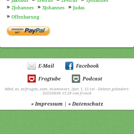
Jakobus
1Petrus
2Petrus
1Johannes
2Johannes
3Johannes
Judas
Offenbarung
E-Mail
Facebook
Frogtube
Podcast
bibel_at_nt/fragen_zum_nt/antwort_2pet_1_12.txt
· Zuletzt geändert:
2023/08/06 15:28 von
frosch
|
» Impressum
» Datenschutz