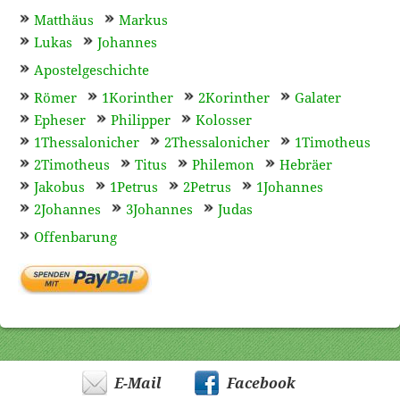
Matthäus
Markus
Lukas
Johannes
Apostelgeschichte
Römer
1Korinther
2Korinther
Galater
Epheser
Philipper
Kolosser
1Thessalonicher
2Thessalonicher
1Timotheus
2Timotheus
Titus
Philemon
Hebräer
Jakobus
1Petrus
2Petrus
1Johannes
2Johannes
3Johannes
Judas
Offenbarung
E-Mail
Facebook