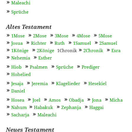
Maleachi
Sprüche
Altes Testament
1Mose
2Mose
3Mose
4Mose
5Mose
Josua
Richter
Ruth
1Samuel
2Samuel
1Könige
2Könige
1Chronik
2Chronik
Esra
Nehemia
Esther
Hiob
Psalmen
Sprüche
Prediger
Hohelied
Jesaja
Jeremia
Klagelieder
Hesekiel
Daniel
Hosea
Joel
Amos
Obadja
Jona
Micha
Nahum
Habakuk
Zephanja
Haggai
Sacharja
Maleachi
Neues Testament