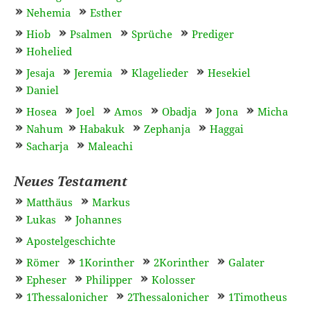
Nehemia
Esther
Hiob
Psalmen
Sprüche
Prediger
Hohelied
Jesaja
Jeremia
Klagelieder
Hesekiel
Daniel
Hosea
Joel
Amos
Obadja
Jona
Micha
Nahum
Habakuk
Zephanja
Haggai
Sacharja
Maleachi
Neues Testament
Matthäus
Markus
Lukas
Johannes
Apostelgeschichte
Römer
1Korinther
2Korinther
Galater
Epheser
Philipper
Kolosser
1Thessalonicher
2Thessalonicher
1Timotheus