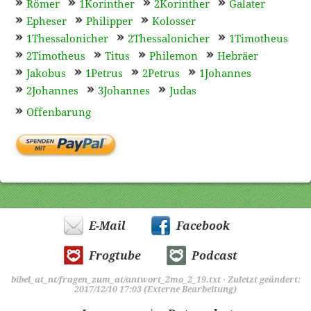
Römer
1Korinther
2Korinther
Galater
Epheser
Philipper
Kolosser
1Thessalonicher
2Thessalonicher
1Timotheus
2Timotheus
Titus
Philemon
Hebräer
Jakobus
1Petrus
2Petrus
1Johannes
2Johannes
3Johannes
Judas
Offenbarung
E-Mail
Facebook
Frogtube
Podcast
bibel_at_nt/fragen_zum_at/antwort_2mo_2_19.txt
· Zuletzt geändert:
2017/12/10 17:03 (Externe Bearbeitung)