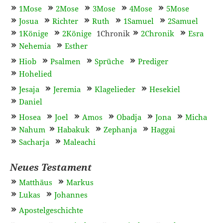
1Mose
2Mose
3Mose
4Mose
5Mose
Josua
Richter
Ruth
1Samuel
2Samuel
1Könige
2Könige
1Chronik
2Chronik
Esra
Nehemia
Esther
Hiob
Psalmen
Sprüche
Prediger
Hohelied
Jesaja
Jeremia
Klagelieder
Hesekiel
Daniel
Hosea
Joel
Amos
Obadja
Jona
Micha
Nahum
Habakuk
Zephanja
Haggai
Sacharja
Maleachi
Neues Testament
Matthäus
Markus
Lukas
Johannes
Apostelgeschichte