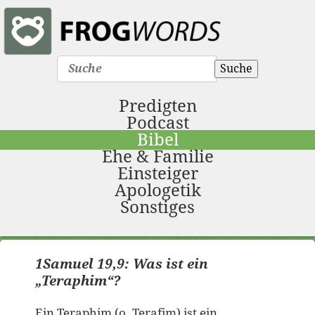
Suche
Predigten
Podcast
Bibel
Ehe & Familie
Einsteiger
Apologetik
Sonstiges
1Samuel 19,9: Was ist ein
„Teraphim“?
Ein Teraphim (o. Terafim) ist ein