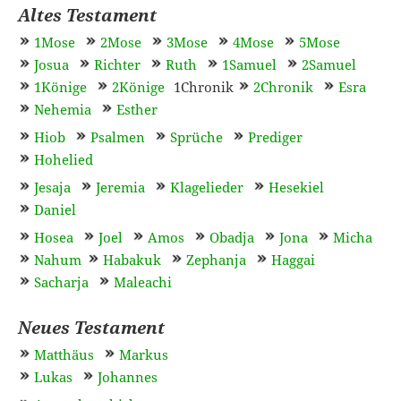
Altes Testament
1Mose
2Mose
3Mose
4Mose
5Mose
Josua
Richter
Ruth
1Samuel
2Samuel
1Könige
2Könige
1Chronik
2Chronik
Esra
Nehemia
Esther
Hiob
Psalmen
Sprüche
Prediger
Hohelied
Jesaja
Jeremia
Klagelieder
Hesekiel
Daniel
Hosea
Joel
Amos
Obadja
Jona
Micha
Nahum
Habakuk
Zephanja
Haggai
Sacharja
Maleachi
Neues Testament
Matthäus
Markus
Lukas
Johannes