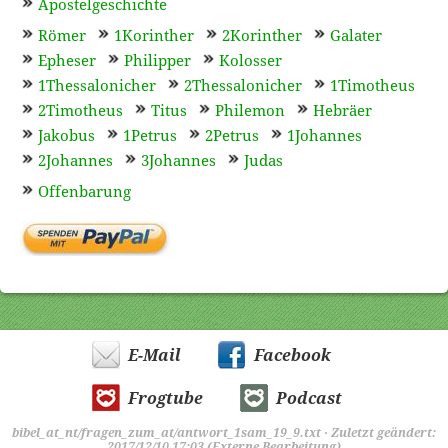
Apostelgeschichte
Römer
1Korinther
2Korinther
Galater
Epheser
Philipper
Kolosser
1Thessalonicher
2Thessalonicher
1Timotheus
2Timotheus
Titus
Philemon
Hebräer
Jakobus
1Petrus
2Petrus
1Johannes
2Johannes
3Johannes
Judas
Offenbarung
E-Mail
Facebook
Frogtube
Podcast
bibel_at_nt/fragen_zum_at/antwort_1sam_19_9.txt
· Zuletzt geändert:
2017/12/10 17:03 (Externe Bearbeitung)