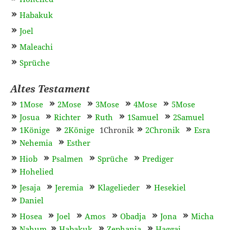
Habakuk
Joel
Maleachi
Sprüche
Altes Testament
1Mose
2Mose
3Mose
4Mose
5Mose
Josua
Richter
Ruth
1Samuel
2Samuel
1Könige
2Könige
1Chronik
2Chronik
Esra
Nehemia
Esther
Hiob
Psalmen
Sprüche
Prediger
Hohelied
Jesaja
Jeremia
Klagelieder
Hesekiel
Daniel
Hosea
Joel
Amos
Obadja
Jona
Micha
Nahum
Habakuk
Zephanja
Haggai