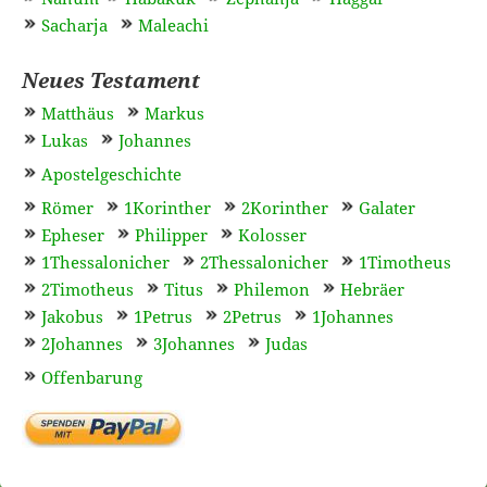
Sacharja
Maleachi
Neues Testament
Matthäus
Markus
Lukas
Johannes
Apostelgeschichte
Römer
1Korinther
2Korinther
Galater
Epheser
Philipper
Kolosser
1Thessalonicher
2Thessalonicher
1Timotheus
2Timotheus
Titus
Philemon
Hebräer
Jakobus
1Petrus
2Petrus
1Johannes
2Johannes
3Johannes
Judas
Offenbarung