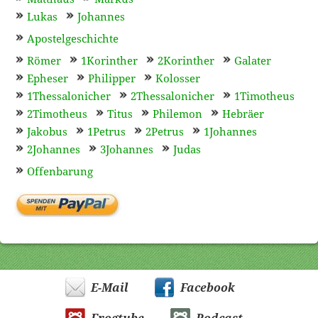
Lukas
Johannes
Apostelgeschichte
Römer
1Korinther
2Korinther
Galater
Epheser
Philipper
Kolosser
1Thessalonicher
2Thessalonicher
1Timotheus
2Timotheus
Titus
Philemon
Hebräer
Jakobus
1Petrus
2Petrus
1Johannes
2Johannes
3Johannes
Judas
Offenbarung
E-Mail
Facebook