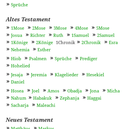
Sprüche
Altes Testament
1Mose
2Mose
3Mose
4Mose
5Mose
Josua
Richter
Ruth
1Samuel
2Samuel
1Könige
2Könige
1Chronik
2Chronik
Esra
Nehemia
Esther
Hiob
Psalmen
Sprüche
Prediger
Hohelied
Jesaja
Jeremia
Klagelieder
Hesekiel
Daniel
Hosea
Joel
Amos
Obadja
Jona
Micha
Nahum
Habakuk
Zephanja
Haggai
Sacharja
Maleachi
Neues Testament
Matthäus
Markus