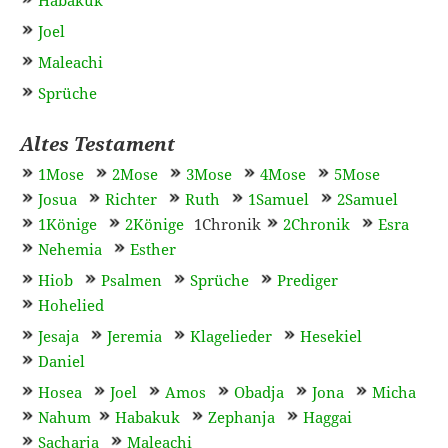
Habakuk
Joel
Maleachi
Sprüche
Altes Testament
1Mose
2Mose
3Mose
4Mose
5Mose
Josua
Richter
Ruth
1Samuel
2Samuel
1Könige
2Könige
1Chronik
2Chronik
Esra
Nehemia
Esther
Hiob
Psalmen
Sprüche
Prediger
Hohelied
Jesaja
Jeremia
Klagelieder
Hesekiel
Daniel
Hosea
Joel
Amos
Obadja
Jona
Micha
Nahum
Habakuk
Zephanja
Haggai
Sacharja
Maleachi