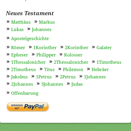
Neues Testament
Matthäus
Markus
Lukas
Johannes
Apostelgeschichte
Römer
1Korinther
2Korinther
Galater
Epheser
Philipper
Kolosser
1Thessalonicher
2Thessalonicher
1Timotheus
2Timotheus
Titus
Philemon
Hebräer
Jakobus
1Petrus
2Petrus
1Johannes
2Johannes
3Johannes
Judas
Offenbarung