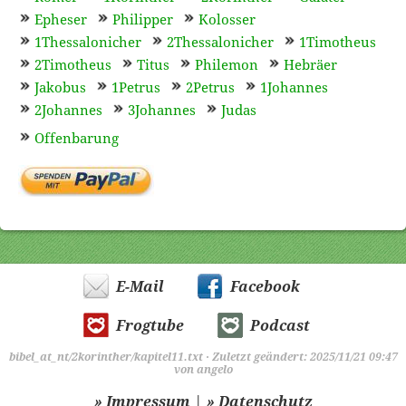
Epheser
Philipper
Kolosser
1Thessalonicher
2Thessalonicher
1Timotheus
2Timotheus
Titus
Philemon
Hebräer
Jakobus
1Petrus
2Petrus
1Johannes
2Johannes
3Johannes
Judas
Offenbarung
E-Mail
Facebook
Frogtube
Podcast
bibel_at_nt/2korinther/kapitel11.txt
· Zuletzt geändert: 2025/11/21 09:47
von
angelo
|
» Impressum
» Datenschutz