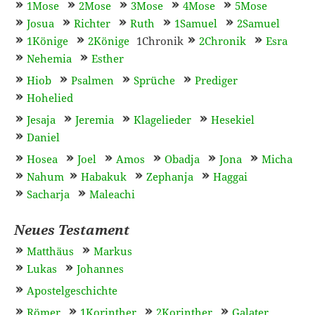
1Mose
2Mose
3Mose
4Mose
5Mose
Josua
Richter
Ruth
1Samuel
2Samuel
1Könige
2Könige
1Chronik
2Chronik
Esra
Nehemia
Esther
Hiob
Psalmen
Sprüche
Prediger
Hohelied
Jesaja
Jeremia
Klagelieder
Hesekiel
Daniel
Hosea
Joel
Amos
Obadja
Jona
Micha
Nahum
Habakuk
Zephanja
Haggai
Sacharja
Maleachi
Neues Testament
Matthäus
Markus
Lukas
Johannes
Apostelgeschichte
Römer
1Korinther
2Korinther
Galater