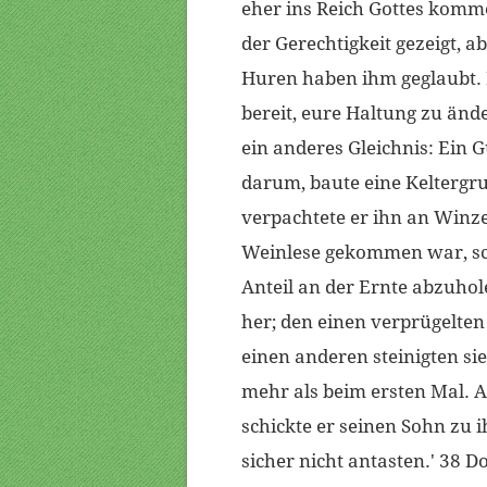
eher ins Reich Gottes komm
der Gerechtigkeit gezeigt, a
Huren haben ihm geglaubt. 
bereit, eure Haltung zu än
ein anderes Gleichnis: Ein 
darum, baute eine Keltergr
verpachtete er ihn an Winzer
Weinlese gekommen war, sch
Anteil an der Ernte abzuhol
her; den einen verprügelten 
einen anderen steinigten si
mehr als beim ersten Mal. A
schickte er seinen Sohn zu 
sicher nicht antasten.' 38 D