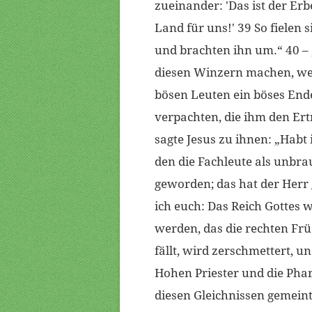
zueinander: 'Das ist der Er
Land für uns!' 39 So fielen
und brachten ihn um.“ 40 –
diesen Winzern machen, wen
bösen Leuten ein böses End
verpachten, die ihm den Ert
sagte Jesus zu ihnen: „Habt 
den die Fachleute als unbr
geworden; das hat der Herr 
ich euch: Das Reich Gotte
werden, das die rechten Früc
fällt, wird zerschmettert, un
Hohen Priester und die Phari
diesen Gleichnissen gemeint