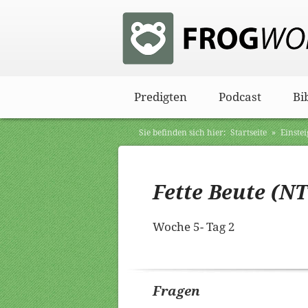
Predigten
Podcast
Bi
Sie befinden sich hier:
Startseite
»
Einstei
Matthäus 21,23-22,14
Fette Beute (N
Woche 5- Tag 2
Fragen