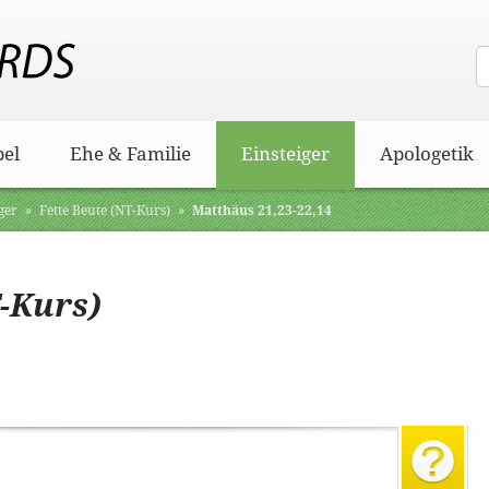
bel
Ehe & Familie
Einsteiger
Apologetik
ger
»
Fette Beute (NT-Kurs)
»
Matthäus 21,23-22,14
T-Kurs)