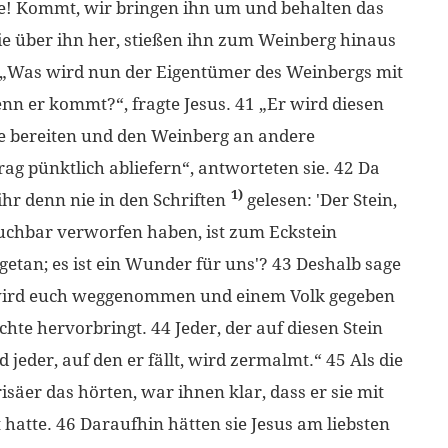
be! Kommt, wir bringen ihn um und behalten das
 sie über ihn her, stießen ihn zum Weinberg hinaus
 „Was wird nun der Eigentümer des Weinbergs mit
n er kommt?“, fragte Jesus. 41 „Er wird diesen
e bereiten und den Weinberg an andere
rag pünktlich abliefern“, antworteten sie. 42 Da
1)
ihr denn nie in den Schriften
gelesen: 'Der Stein,
auchbar verworfen haben, ist zum Eckstein
getan; es ist ein Wunder für uns'? 43 Deshalb sage
s wird euch weggenommen und einem Volk gegeben
hte hervorbringt. 44 Jeder, der auf diesen Stein
d jeder, auf den er fällt, wird zermalmt.“ 45 Als die
säer das hörten, war ihnen klar, dass er sie mit
 hatte. 46 Daraufhin hätten sie Jesus am liebsten