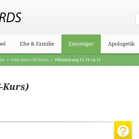
bel
Ehe & Familie
Einsteiger
Apologetik
ger
»
Fette Beute (NT-Kurs)
»
Offenbarung 12,18-14,13
T-Kurs)