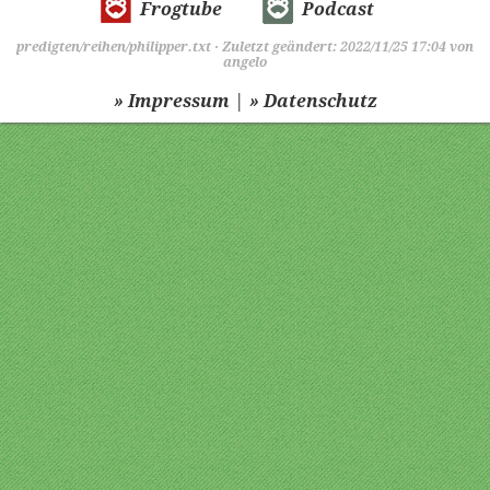
Frogtube
Podcast
predigten/reihen/philipper.txt
· Zuletzt geändert: 2022/11/25 17:04 von
angelo
|
» Impressum
» Datenschutz