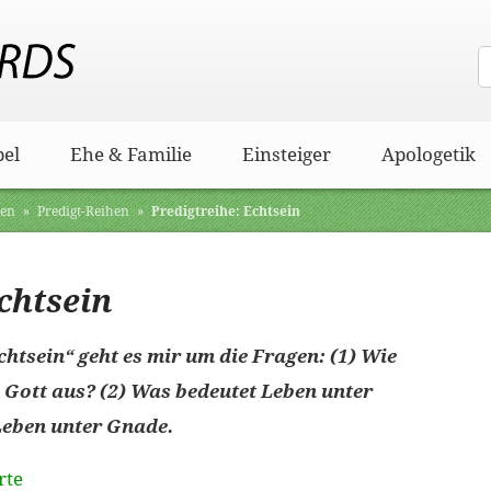
bel
Ehe & Familie
Einsteiger
Apologetik
ten
»
Predigt-Reihen
»
Predigtreihe: Echtsein
chtsein
chtsein“ geht es mir um die Fragen: (1) Wie
u Gott aus? (2) Was bedeutet Leben unter
Leben unter Gnade.
rte