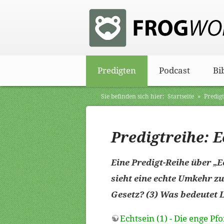
Predigten
Podcast
Bi
Sie befinden sich hier:
Startseite
»
Predig
Predigtreihe: E
Eine Predigt-Reihe über „E
sieht eine echte Umkehr z
Gesetz? (3) Was bedeutet 
Echtsein (1) - Die enge Pfo