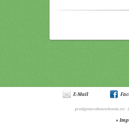
E-Mail
Fac
predigten/reihen/echtsein.txt
· 
» Im