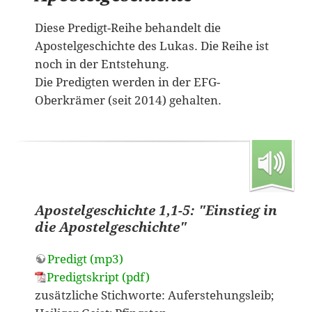
Diese Predigt-Reihe behandelt die
Apostelgeschichte des Lukas. Die Reihe ist
noch in der Entstehung.
Die Predigten werden in der EFG-
Oberkrämer (seit 2014) gehalten.
Apostelgeschichte 1,1-5: "Einstieg in
die Apostelgeschichte"
Predigt (mp3)
Predigtskript (pdf)
zusätzliche Stichworte: Auferstehungsleib;