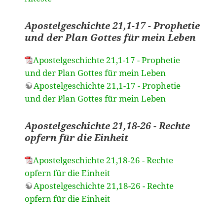
Apostelgeschichte 21,1-17 - Prophetie
und der Plan Gottes für mein Leben
Apostelgeschichte 21,1-17 - Prophetie
und der Plan Gottes für mein Leben
Apostelgeschichte 21,1-17 - Prophetie
und der Plan Gottes für mein Leben
Apostelgeschichte 21,18-26 - Rechte
opfern für die Einheit
Apostelgeschichte 21,18-26 - Rechte
opfern für die Einheit
Apostelgeschichte 21,18-26 - Rechte
opfern für die Einheit