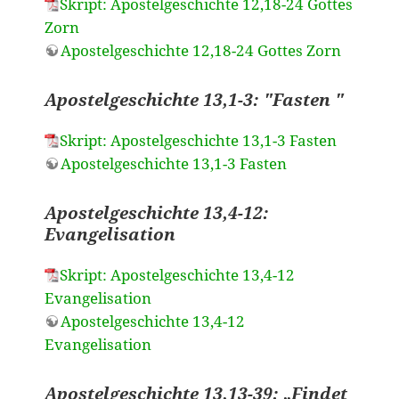
Skript: Apostelgeschichte 12,18-24 Gottes
Zorn
Apostelgeschichte 12,18-24 Gottes Zorn
Apostelgeschichte 13,1-3: "Fasten "
Skript: Apostelgeschichte 13,1-3 Fasten
Apostelgeschichte 13,1-3 Fasten
Apostelgeschichte 13,4-12:
Evangelisation
Skript: Apostelgeschichte 13,4-12
Evangelisation
Apostelgeschichte 13,4-12
Evangelisation
Apostelgeschichte 13,13-39: „Findet