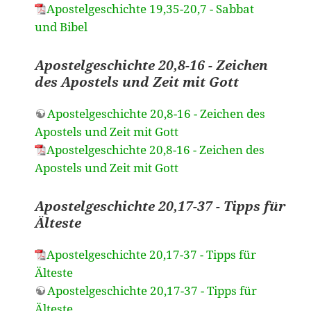
Apostelgeschichte 19,35-20,7 - Sabbat
und Bibel
Apostelgeschichte 20,8-16 - Zeichen
des Apostels und Zeit mit Gott
Apostelgeschichte 20,8-16 - Zeichen des
Apostels und Zeit mit Gott
Apostelgeschichte 20,8-16 - Zeichen des
Apostels und Zeit mit Gott
Apostelgeschichte 20,17-37 - Tipps für
Älteste
Apostelgeschichte 20,17-37 - Tipps für
Älteste
Apostelgeschichte 20,17-37 - Tipps für
Älteste