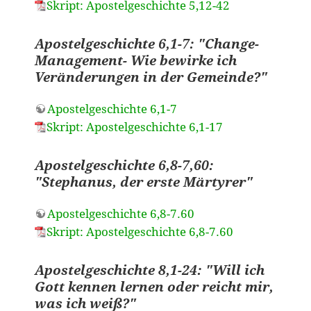
Skript: Apostelgeschichte 5,12-42
Apostelgeschichte 6,1-7: "Change-
Management- Wie bewirke ich
Veränderungen in der Gemeinde?"
Apostelgeschichte 6,1-7
Skript: Apostelgeschichte 6,1-17
Apostelgeschichte 6,8-7,60:
"Stephanus, der erste Märtyrer"
Apostelgeschichte 6,8-7.60
Skript: Apostelgeschichte 6,8-7.60
Apostelgeschichte 8,1-24: "Will ich
Gott kennen lernen oder reicht mir,
was ich weiß?"