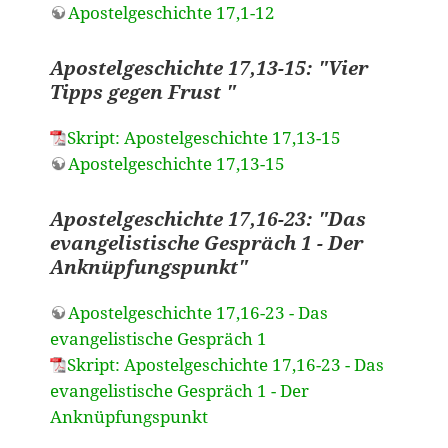
Apostelgeschichte 17,1-12
Apostelgeschichte 17,13-15: "Vier
Tipps gegen Frust "
Skript: Apostelgeschichte 17,13-15
Apostelgeschichte 17,13-15
Apostelgeschichte 17,16-23: "Das
evangelistische Gespräch 1 - Der
Anknüpfungspunkt"
Apostelgeschichte 17,16-23 - Das
evangelistische Gespräch 1
Skript: Apostelgeschichte 17,16-23 - Das
evangelistische Gespräch 1 - Der
Anknüpfungspunkt