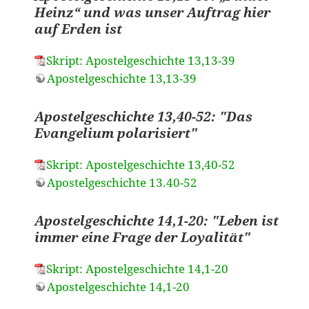
Heinz“ und was unser Auftrag hier
auf Erden ist
Skript: Apostelgeschichte 13,13-39
Apostelgeschichte 13,13-39
Apostelgeschichte 13,40-52: "Das
Evangelium polarisiert"
Skript: Apostelgeschichte 13,40-52
Apostelgeschichte 13.40-52
Apostelgeschichte 14,1-20: "Leben ist
immer eine Frage der Loyalität"
Skript: Apostelgeschichte 14,1-20
Apostelgeschichte 14,1-20