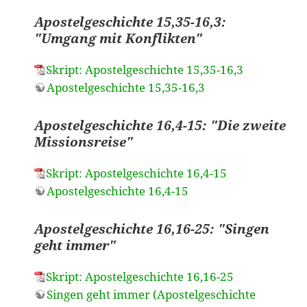
Apostelgeschichte 15,35-16,3:
"Umgang mit Konflikten"
Skript: Apostelgeschichte 15,35-16,3
Apostelgeschichte 15,35-16,3
Apostelgeschichte 16,4-15: "Die zweite
Missionsreise"
Skript: Apostelgeschichte 16,4-15
Apostelgeschichte 16,4-15
Apostelgeschichte 16,16-25: "Singen
geht immer"
Skript: Apostelgeschichte 16,16-25
Singen geht immer (Apostelgeschichte