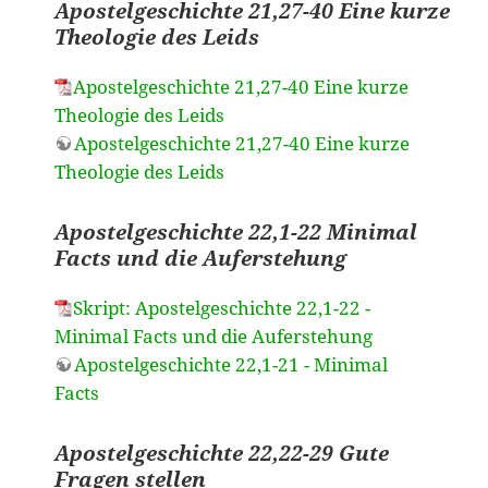
Apostelgeschichte 21,27-40 Eine kurze
Theologie des Leids
Apostelgeschichte 21,27-40 Eine kurze
Theologie des Leids
Apostelgeschichte 21,27-40 Eine kurze
Theologie des Leids
Apostelgeschichte 22,1-22 Minimal
Facts und die Auferstehung
Skript: Apostelgeschichte 22,1-22 -
Minimal Facts und die Auferstehung
Apostelgeschichte 22,1-21 - Minimal
Facts
Apostelgeschichte 22,22-29 Gute
Fragen stellen