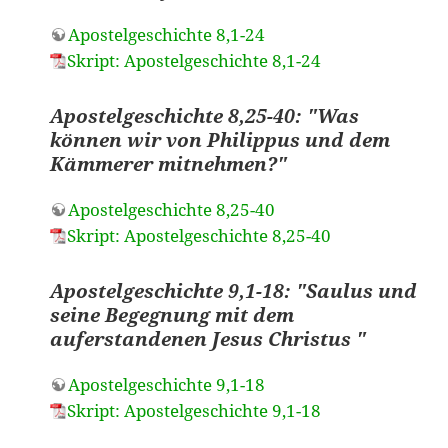
Apostelgeschichte 8,1-24
Skript: Apostelgeschichte 8,1-24
Apostelgeschichte 8,25-40: "Was
können wir von Philippus und dem
Kämmerer mitnehmen?"
Apostelgeschichte 8,25-40
Skript: Apostelgeschichte 8,25-40
Apostelgeschichte 9,1-18: "Saulus und
seine Begegnung mit dem
auferstandenen Jesus Christus "
Apostelgeschichte 9,1-18
Skript: Apostelgeschichte 9,1-18