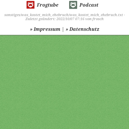
Frogtube
Podcast
sonstiges/was_kostet_mich_ehebruch/was_kostet_mich_ehebruch.txt
·
Zuletzt geändert: 2022/10/07 07:16 von
frosch
|
» Impressum
» Datenschutz